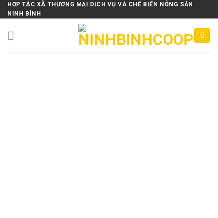
Skip
HỢP TÁC XÃ THƯƠNG MẠI DỊCH VỤ VÀ CHẾ BIẾN NÔNG SẢN
NINH BÌNH
to
content