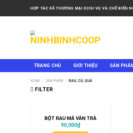
Skip
HỢP TÁC XÃ THƯƠNG MẠI DỊCH VỤ VÀ CHẾ BIẾN 
to
content
TRANG CHỦ
GIỚI THIỆU
SẢN PHẨ
HOME
/
SẢN PHẨM
/
RAU, CỦ, QUẢ
FILTER
BỘT RAU MÁ VÂN TRÀ
90,000
₫