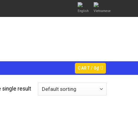
CART /
0
₫
 single result