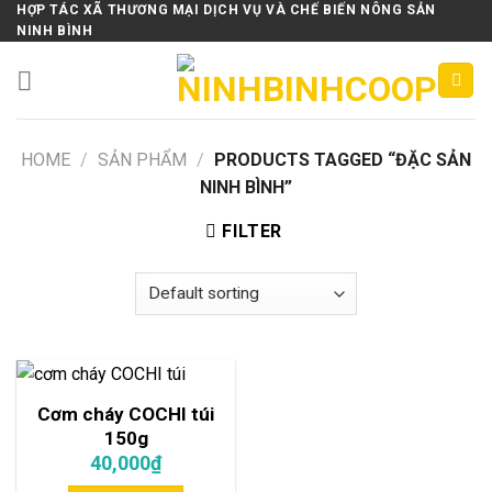
Skip
HỢP TÁC XÃ THƯƠNG MẠI DỊCH VỤ VÀ CHẾ BIẾN NÔNG SẢN
NINH BÌNH
to
content
HOME
/
SẢN PHẨM
/
PRODUCTS TAGGED “ĐẶC SẢN
NINH BÌNH”
FILTER
Cơm cháy COCHI túi
150g
40,000
₫