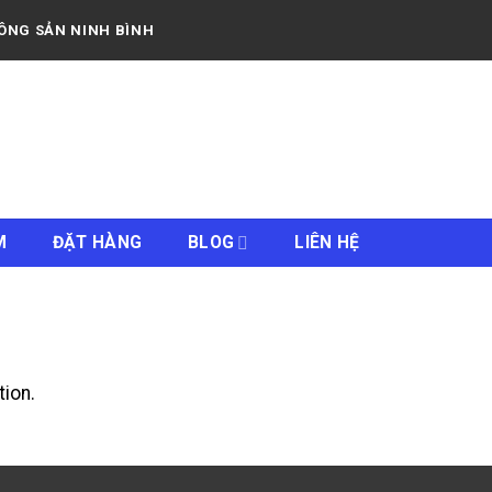
NÔNG SẢN NINH BÌNH
M
ĐẶT HÀNG
BLOG
LIÊN HỆ
ion.