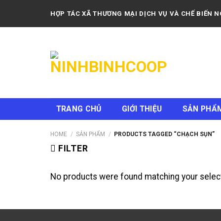
Skip
HỢP TÁC XÃ THƯƠNG MẠI DỊCH VỤ VÀ CHẾ BIẾN 
to
content
TRANG CHỦ
GIỚI THIỆU
SẢN PHẨ
HOME
/
SẢN PHẨM
/
PRODUCTS TAGGED “CHẠCH SỤN”
FILTER
No products were found matching your select