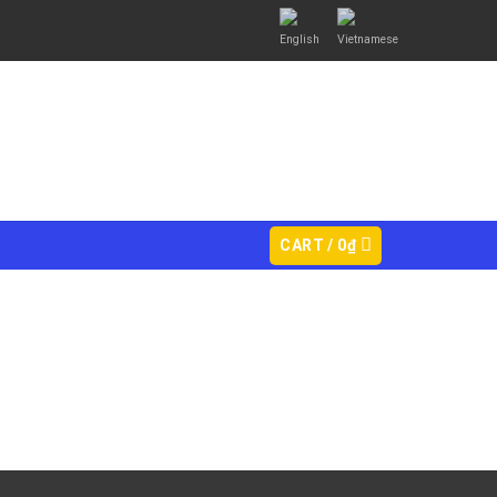
CART /
0
₫